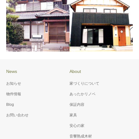
施工例004 T様邸
施工例003 M様邸
解放感のある家
釉薬瓦葺の家
News
About
施工例002 I様邸
施工例001 N様邸
お知らせ
家づくりについて
伝統的な入母屋屋根の家
木と土の家
物件情報
あったかリノベ
Blog
保証内容
お問い合わせ
家具
安心の家
音響熟成木材