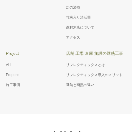
幻の漆喰
竹炭入り清活畳
森材木店について
アクセス
Project
店舗 工場 倉庫 施設の遮熱工事
ALL
リフレクティックスとは
Propose
リフレクティックス導入のメリット
施工事例
遮熱と断熱の違い
.