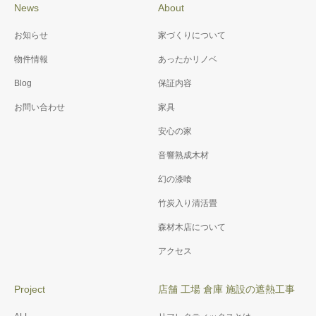
News
About
施工例076 御崎神社 改修
施工例071 K様邸省エネ＆
お知らせ
家づくりについて
工事
バリアフリー工事
物件情報
あったかリノベ
Blog
保証内容
お問い合わせ
家具
安心の家
音響熟成木材
幻の漆喰
竹炭入り清活畳
森材木店について
アクセス
Project
店舗 工場 倉庫 施設の遮熱工事