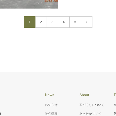
1
2
3
4
5
»
64 K様邸 太陽光発電工事
News
About
P
お知らせ
家づくりについて
A
３
物件情報
あったかリノベ
P