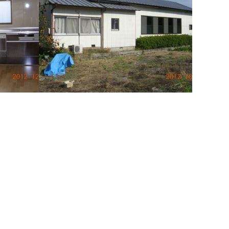
工事
施工例066 茂曽路町内会 公会堂屋根替え
工事