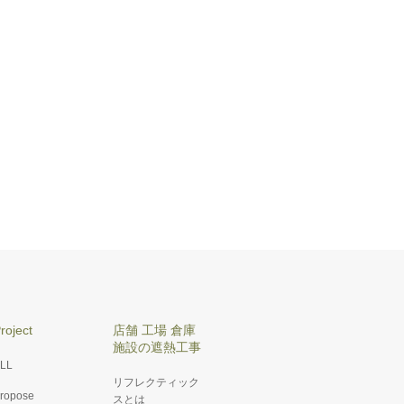
roject
店舗 工場 倉庫
施設の遮熱工事
LL
リフレクティック
ropose
スとは