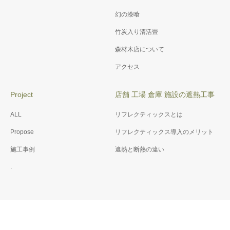
幻の漆喰
竹炭入り清活畳
森材木店について
アクセス
Project
店舗 工場 倉庫 施設の遮熱工事
ALL
リフレクティックスとは
Propose
リフレクティックス導入のメリット
施工事例
遮熱と断熱の違い
.