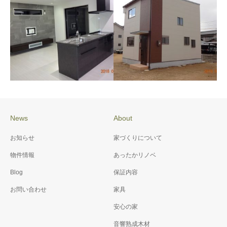
施工例085 迫川団地1号地
施工例083 T様邸 新築工
事
News
About
施工例082 N様邸 新築工
施工例080 K様邸 新築工
お知らせ
家づくりについて
事
事
物件情報
あったかリノベ
Blog
保証内容
お問い合わせ
家具
安心の家
音響熟成木材