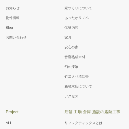
施工例076 御崎神社 改修
施工例071 K様邸省エネ＆
お知らせ
家づくりについて
工事
バリアフリー工事
物件情報
あったかリノベ
Blog
保証内容
お問い合わせ
家具
安心の家
音響熟成木材
幻の漆喰
竹炭入り清活畳
森材木店について
アクセス
Project
店舗 工場 倉庫 施設の遮熱工事
ALL
リフレクティックスとは