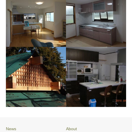
施工例078 M様邸
施工例084 O様邸 リフォ
ーム
News
About