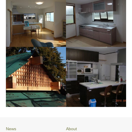
施工例078 M様邸
施工例084 O様邸 リフォ
ーム
News
About