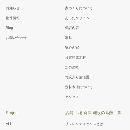
施工例076 御崎神社 改修
施工例071 K様邸省エネ＆
お知らせ
家づくりについて
工事
バリアフリー工事
物件情報
あったかリノベ
Blog
保証内容
お問い合わせ
家具
安心の家
音響熟成木材
幻の漆喰
竹炭入り清活畳
森材木店について
アクセス
Project
店舗 工場 倉庫 施設の遮熱工事
ALL
リフレクティックスとは