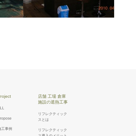
施工例071 K様邸省エネ＆バリアフリー
工事
roject
店舗 工場 倉庫
施設の遮熱工事
LL
リフレクティック
ropose
スとは
施工事例
リフレクティック
ス導入のメリット