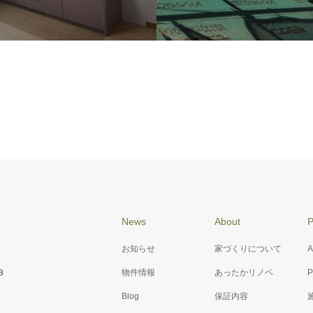
8 M様邸
施工例076 御崎神社 改修工事
News
About
P
お知らせ
家づくりについて
A
３
物件情報
あったかリノベ
P
Blog
保証内容