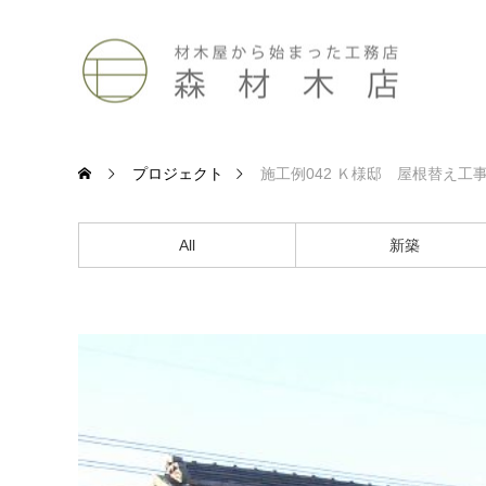
プロジェクト
施工例042 Ｋ様邸 屋根替え工
All
新築