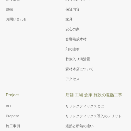
Blog
保証内容
お問い合わせ
家具
安心の家
音響熟成木材
幻の漆喰
竹炭入り清活畳
森材木店について
アクセス
Project
店舗 工場 倉庫 施設の遮熱工事
ALL
リフレクティックスとは
Propose
リフレクティックス導入のメリット
施工事例
遮熱と断熱の違い