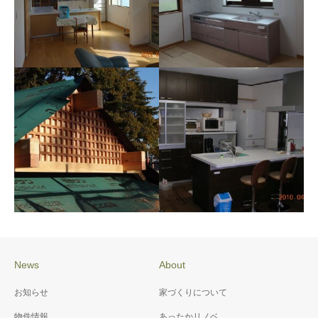
施工例078 M様邸
施工例084 O様邸 リフォ
ーム
News
About
施工例076 御崎神社 改修
施工例071 K様邸省エネ＆
お知らせ
家づくりについて
工事
バリアフリー工事
物件情報
あったかリノベ