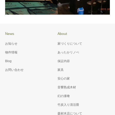
News
About
施工例076 御崎神社 改修
施工例071 K様邸省エネ＆
お知らせ
家づくりについて
工事
バリアフリー工事
物件情報
あったかリノベ
Blog
保証内容
お問い合わせ
家具
安心の家
音響熟成木材
幻の漆喰
竹炭入り清活畳
森材木店について