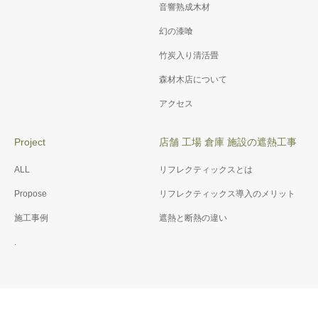
音響熟成木材
幻の漆喰
竹炭入り清活畳
森材木店について
アクセス
Project
店舗 工場 倉庫 施設の遮熱工事
ALL
リフレクティックスとは
Propose
リフレクティックス導入のメリット
施工事例
遮熱と断熱の違い
.