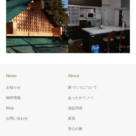
施工例078 M様邸
施工例084 O様邸 リフォ
ーム
News
About
施工例076 御崎神社 改修
施工例071 K様邸省エネ＆
お知らせ
家づくりについて
工事
バリアフリー工事
物件情報
あったかリノベ
Blog
保証内容
お問い合わせ
家具
安心の家