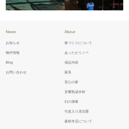
News
About
施工例076 御崎神社 改修
施工例071 K様邸省エネ＆
お知らせ
家づくりについて
工事
バリアフリー工事
物件情報
あったかリノベ
Blog
保証内容
お問い合わせ
家具
安心の家
音響熟成木材
幻の漆喰
竹炭入り清活畳
森材木店について