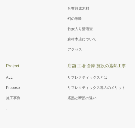
音響熟成木材
幻の漆喰
竹炭入り清活畳
森材木店について
アクセス
Project
店舗 工場 倉庫 施設の遮熱工事
ALL
リフレクティックスとは
Propose
リフレクティックス導入のメリット
施工事例
遮熱と断熱の違い
.