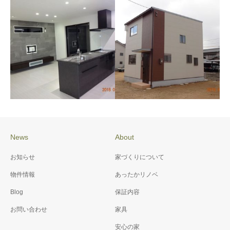
施工例085 迫川団地1号地
施工例083 T様邸 新築工
事
News
About
施工例082 N様邸 新築工
施工例080 K様邸 新築工
お知らせ
家づくりについて
事
事
物件情報
あったかリノベ
Blog
保証内容
お問い合わせ
家具
安心の家