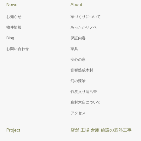
News
About
お知らせ
家づくりについて
物件情報
あったかリノベ
Blog
保証内容
お問い合わせ
家具
安心の家
音響熟成木材
幻の漆喰
竹炭入り清活畳
森材木店について
アクセス
Project
店舗 工場 倉庫 施設の遮熱工事