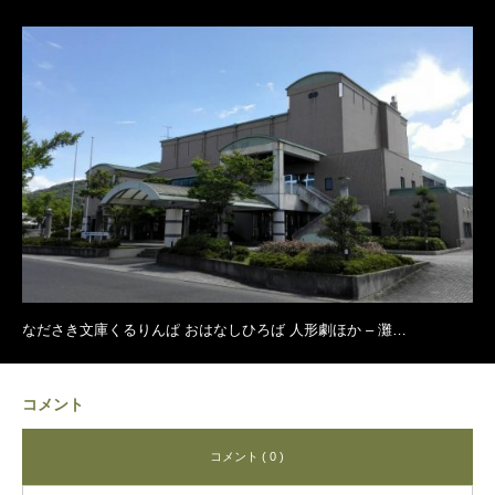
なださき文庫くるりんぱ おはなしひろば 人形劇ほか – 灘…
コメント
コメント ( 0 )