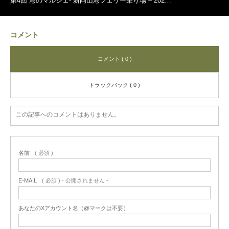
第4回 港のマルシェ- 新岡山港フェリー乗り場 – 202…
コメント
コメント ( 0 )
トラックバック ( 0 )
この記事へのコメントはありません。
名前
( 必須 )
E-MAIL
( 必須 ) - 公開されません -
あなたのXアカウント名（@マークは不要）