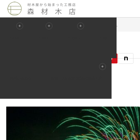
Blog
未分類
新年あけましておめでとうございます。
News
About
Project
Blog
2016.01.06
未分類
お問い合わせ
店舗 工場 倉庫 施設の遮熱工事
記事のタイトルとURLをコピーする