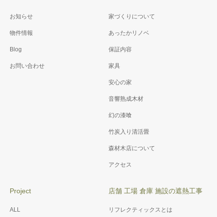
お知らせ
家づくりについて
物件情報
あったかリノベ
Blog
保証内容
お問い合わせ
家具
安心の家
音響熟成木材
幻の漆喰
竹炭入り清活畳
森材木店について
アクセス
Project
店舗 工場 倉庫 施設の遮熱工事
ALL
リフレクティックスとは