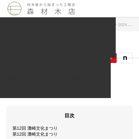
Blog
周辺地域イベント案内
第12回 灘崎文化まつり-2024.11.17
News
About
Project
Blog
2024.11.13
周辺地域イベント案内
お問い合わせ
店舗 工場 倉庫 施設の遮熱工事
記事のタイトルとURLをコピーする
目次
第12回 灘崎文化まつり
第12回 灘崎文化まつり