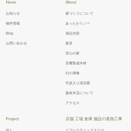
News
About
お知らせ
家づくりについて
物件情報
あったかリノベ
Blog
保証内容
お問い合わせ
家具
安心の家
音響熟成木材
幻の漆喰
竹炭入り清活畳
森材木店について
アクセス
Project
店舗 工場 倉庫 施設の遮熱工事
ALL
リフレクティックスとは