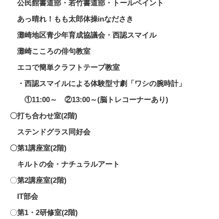
公民館書道部・若竹書道部・トールペイント
あっ晴れ！もも太郎体操inなださき
灘崎地区青少年育成協議会・西認スマイル
灘崎こころの俳句教室
エコで簡単クラフトテープ教室
・西認スマイルによる体験型寸劇「ワシの腕時計」
①11:00～ ②13:00～(脳トレコーナーあり)
〇打ち合わせ室(2階)
ステンドグラス同好会
〇第1講座室(2階)
キルトの会・ナチュラルアート
〇
第2講座室(2階)
IT部会
〇
第1・2研修室(2階)