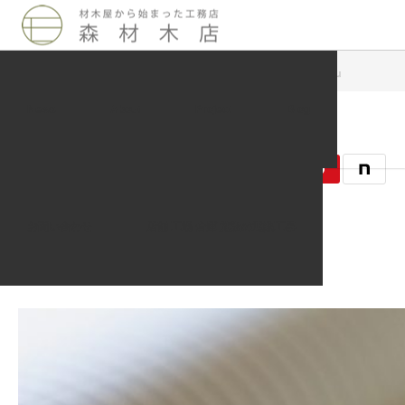
Blog
未分類
『遮熱がわかる！ 定期無料セミナー』
News
About
Project
Blog
2012.08.17
未分類
お問い合わせ
店舗 工場 倉庫 施設の遮熱工事
記事のタイトルとURLをコピーする