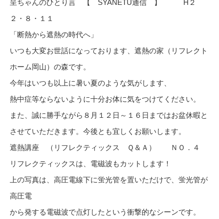
呈ちゃんのひとり言 【 SYANETU通信 】 H２
２・８・１１
「断熱から遮熱の時代へ」
いつも大変お世話になっております、遮熱の家（リフレクト
ホーム岡山）の森です。
今年はいつも以上に暑い夏のような気がします、
熱中症等ならないように十分お体に気をつけてください。
また、誠に勝手ながら８月１２日～１６日まではお盆休暇と
させていただきます。今後とも宜しくお願いします。
遮熱講座 （リフレクティックス Ｑ＆Ａ） ＮＯ．４
リフレクティックスは、電磁波もカットします！
上の写真は、高圧電線下に蛍光管を置いただけで、蛍光管が
高圧電
から発する電磁波で点灯したという衝撃的なシーンです。