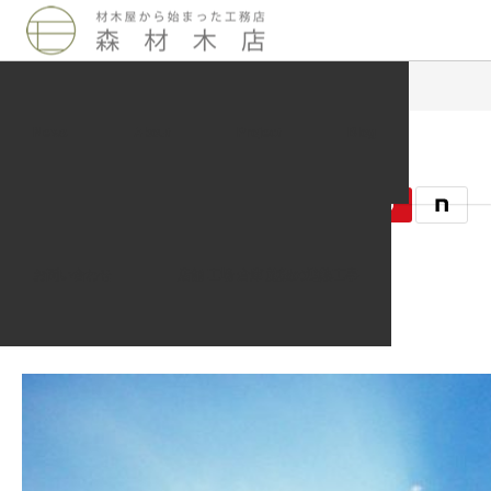
Blog
未分類
リフレクティックスと電磁波
News
About
Project
Blog
2010.08.11
未分類
お問い合わせ
店舗 工場 倉庫 施設の遮熱工事
記事のタイトルとURLをコピーする