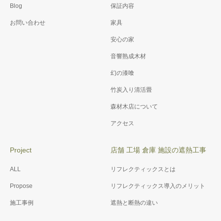
Blog
保証内容
お問い合わせ
家具
安心の家
音響熟成木材
幻の漆喰
竹炭入り清活畳
森材木店について
アクセス
Project
店舗 工場 倉庫 施設の遮熱工事
ALL
リフレクティックスとは
Propose
リフレクティックス導入のメリット
施工事例
遮熱と断熱の違い
.