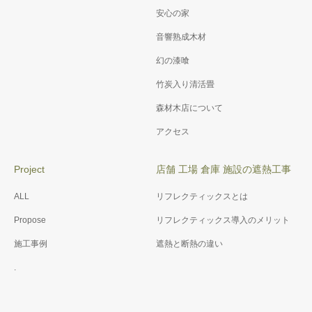
安心の家
音響熟成木材
幻の漆喰
竹炭入り清活畳
森材木店について
アクセス
Project
店舗 工場 倉庫 施設の遮熱工事
ALL
リフレクティックスとは
Propose
リフレクティックス導入のメリット
施工事例
遮熱と断熱の違い
.