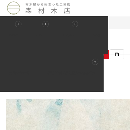
Blog
未分類
ご来場ありがとうございました。
News
About
Project
Blog
2012.08.28
未分類
お問い合わせ
店舗 工場 倉庫 施設の遮熱工事
記事のタイトルとURLをコピーする