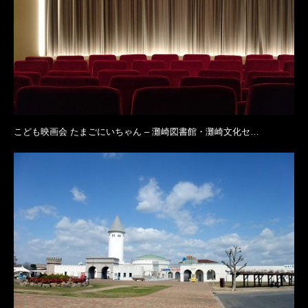
こども映画会 たまごにいちゃん – 灘崎図書館・灘崎文化セ…