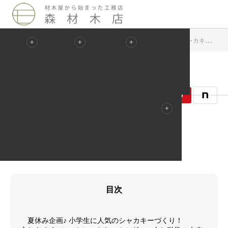
Blog
周辺地域イベント案内
心ときめく♥シャカシャカキーホルダー 2024.08.27
News
About
Project
Blog
2024.08.22
周辺地域イベント案内
お問い合わせ
店舗 工場 倉庫 施設の遮熱工事
記事のタイトルとURLをコピーする
目次
夏休み企画♪ 小学生に人気のシャカキーづくり！