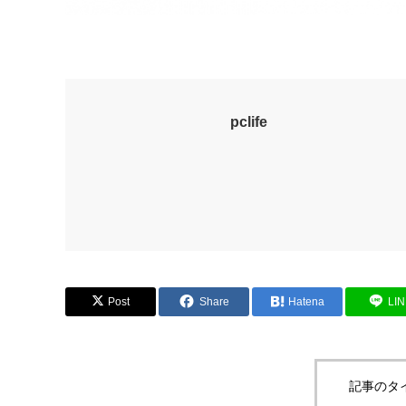
pclife
Post
Share
Hatena
LI
記事のタ