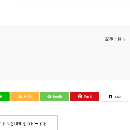
記事一覧
NE
RSS
feedly
Pin it
note
イトルとURLをコピーする