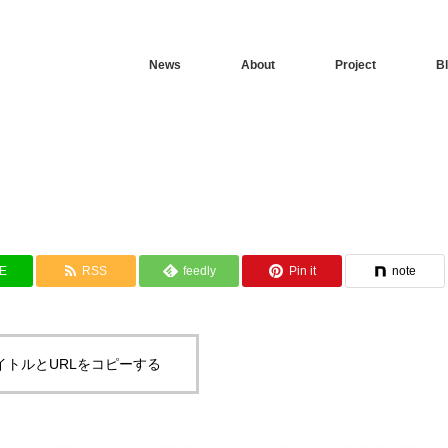
News
About
Project
B
NE
RSS
feedly
Pin it
note
イトルとURLをコピーする