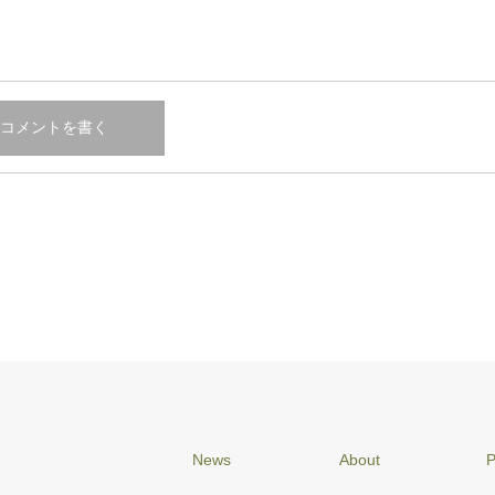
News
About
P