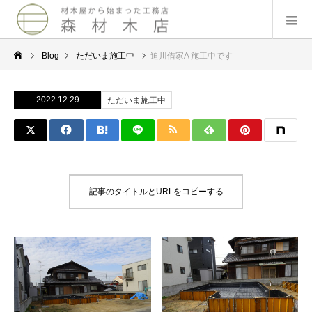
Blog
ただいま施工中
迫川借家A 施工中です
2022.12.29
ただいま施工中
記事のタイトルとURLをコピーする