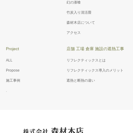
幻の漆喰
竹炭入り清活畳
森材木店について
アクセス
Project
店舗 工場 倉庫 施設の遮熱工事
ALL
リフレクティックスとは
Propose
リフレクティックス導入のメリット
施工事例
遮熱と断熱の違い
.