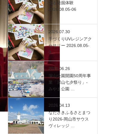
化石発掘体験
2026.08.05-06
2026.07.30
手づくりUVレジンアク
セサリー 2026.08.05-
0…
2026.06.26
深山公園開園50周年事
業「深山七夕祭り」-
みやま公園 …
2026.04.13
なださきふるさとまつ
り2026-岡山市サウス
ヴィレッジ …