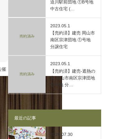
迫川駅前団地 ①B号地
中古住宅 (…
2023.05.1
【売約済】建売 岡山市
南区宗津団地 ①号地
分譲住宅
2023.05.1
共催
【売約済】建売-遮熱の
家 岡山市南区宗津団地
②号地 分…
最近の記事
2026.07.30