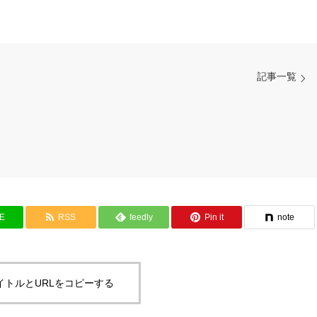
記事一覧
NE
RSS
feedly
Pin it
note
イトルとURLをコピーする