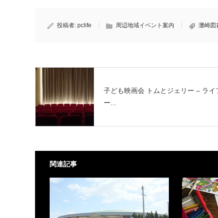
投稿者:
pclife
周辺地域イベント案内
灘崎図
子ども映画会 トムとジェリー – ライ
ー...
関連記事