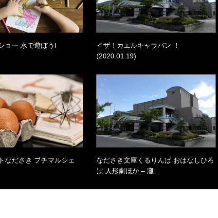
ショー 水で遊ぼうI
イザ！カエルキャラバン ！
(2020.01.19)
トなださき プチマルシェ
なださき文庫くるりんぱ おはなしひろ
ば 人形劇ほか – 灘…