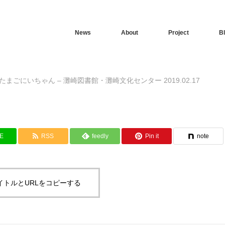
News
About
Project
B
たまごにいちゃん – 灘崎図書館・灘崎文化センター 2019.02.17
NE
RSS
feedly
Pin it
note
イトルとURLをコピーする