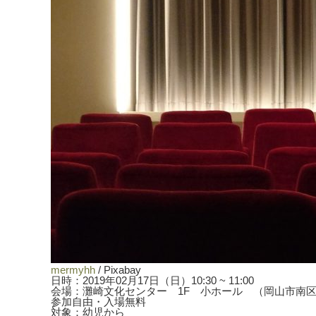
mermyhh
/ Pixabay
日時：2019年02月17日（日）10:30 ~ 11:00
会場：灘崎文化センター 1F 小ホール （岡山市南
参加自由・入場無料
対象：幼児から