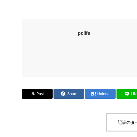
pclife
Post
Share
Hatena
LI
記事のタ