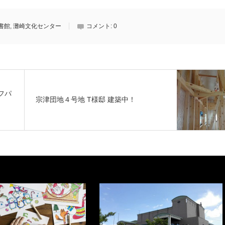
書館
,
灘崎文化センター
コメント:
0
フパ
宗津団地４号地 T様邸 建築中！