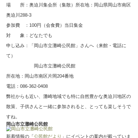
場 所：
奥迫川集会所（集散）所在地：岡山県岡山市南区
奥迫川288-3
参加費 ：
100円（会食費）当日集金
対 象：
どなたでも
申し込み：「岡山市立灘崎公民館」さんへ（来館・電話に
て）
岡山市立灘崎公民館
所在地：
岡山市南区片岡204番地
電話：
086-362-0408
弊社からも近い、灘崎地域でも特に自然豊かな奥迫川地区の
散策、子供さんと一緒に参加されると、とっても楽しそうで
すね。
岡山市立灘崎公民館
新着情報の「
公民館だより
」にイベントの案内が載っていま