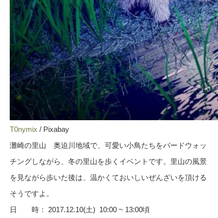
T0nymix
/ Pixabay
灘崎の里山 奥迫川地域で、可愛い小鳥たちをバードウ
ォッ
チングしながら、冬の里山を歩くイベントです。里山の風景
を見ながら歩いた後は、温かくておいしいぜんざいを頂ける
そうですよ。
日 時： 2017.12.10(土) 10:00 ~ 13:00頃