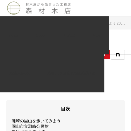
Blog
周辺地域イベント案内
灘崎の里山を歩いてみよう 2018.01.27
News
About
Project
Blog
2018.01.09
周辺地域イベント案内
お問い合わせ
店舗 工場 倉庫 施設の遮熱工事
記事のタイトルとURLをコピーする
目次
灘崎の里山を歩いてみよう
岡山市立灘崎公民館