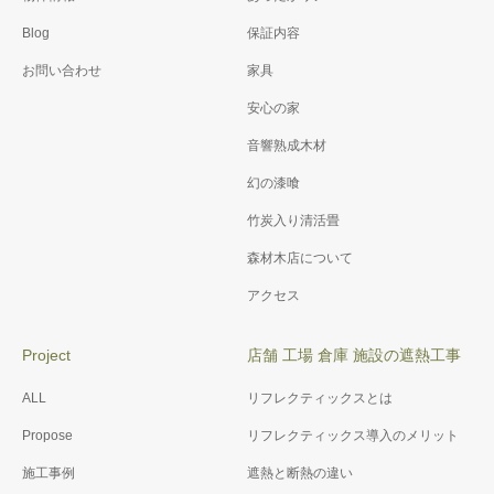
Blog
保証内容
お問い合わせ
家具
安心の家
音響熟成木材
幻の漆喰
竹炭入り清活畳
森材木店について
アクセス
Project
店舗 工場 倉庫 施設の遮熱工事
ALL
リフレクティックスとは
Propose
リフレクティックス導入のメリット
施工事例
遮熱と断熱の違い