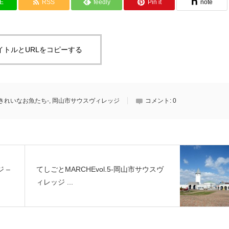
NE
RSS
feedly
Pin it
note
イトルとURLをコピーする
きれいなお魚たち-
,
岡山市サウスヴィレッジ
コメント:
0
 –
てしごとMARCHEvol.5-岡山市サウスヴ
ィレッジ ...