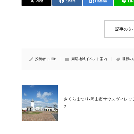
Post
Share
Hatena
LI
記事のタ
投稿者:
pclife
周辺地域イベント案内
世界の
さくらまつり-岡山市サウスヴィレッジ
2...