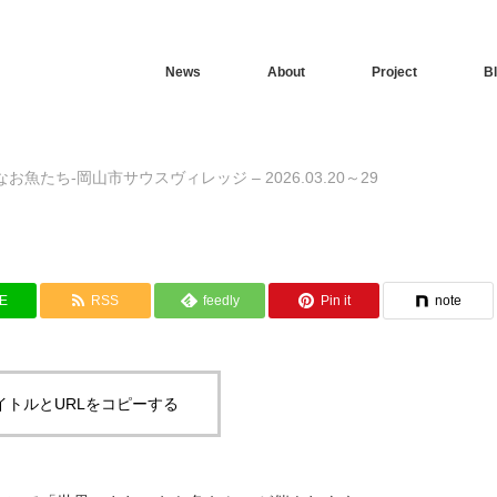
News
About
Project
B
魚たち-岡山市サウスヴィレッジ – 2026.03.20～29
NE
RSS
feedly
Pin it
note
イトルとURLをコピーする