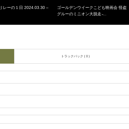
ーの１日 2024.03.30 –
ゴールデンウイークこども映画会 怪盗
グルーのミニオン大脱走 ̵…
トラックバック ( 0 )