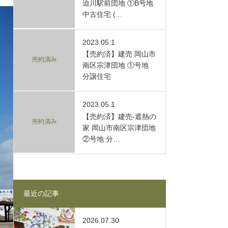
迫川駅前団地 ①B号地
中古住宅 (…
2023.05.1
【売約済】建売 岡山市
南区宗津団地 ①号地
分譲住宅
2023.05.1
【売約済】建売-遮熱の
家 岡山市南区宗津団地
②号地 分…
最近の記事
2026.07.30