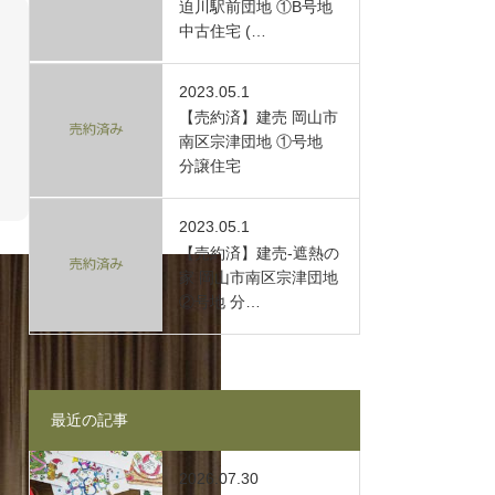
迫川駅前団地 ①B号地
中古住宅 (…
2023.05.1
【売約済】建売 岡山市
南区宗津団地 ①号地
分譲住宅
2023.05.1
【売約済】建売-遮熱の
家 岡山市南区宗津団地
②号地 分…
最近の記事
2026.07.30