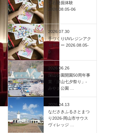
化石発掘体験
2026.08.05-06
2026.07.30
手づくりUVレジンアク
セサリー 2026.08.05-
0…
2026.06.26
深山公園開園50周年事
業「深山七夕祭り」-
みやま公園 …
2026.04.13
なださきふるさとまつ
り2026-岡山市サウス
ヴィレッジ …