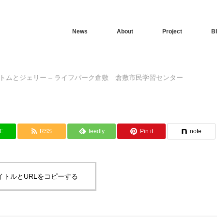
News
About
Project
B
 トムとジェリー – ライフパーク倉敷 倉敷市民学習センター
NE
RSS
feedly
Pin it
note
イトルとURLをコピーする