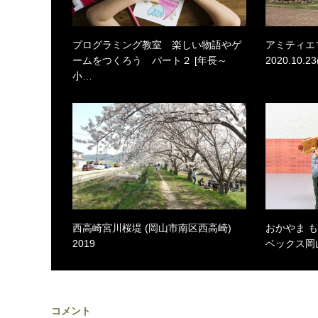
プログラミング教室 楽しい物語やゲ
アミティエマル
ームをつくろう パート２ [年長～
2020.10.23
小…
西高崎宮川桜堤 (岡山市南区西高崎)
おかやま も
2019
ベックス岡山 
コメント