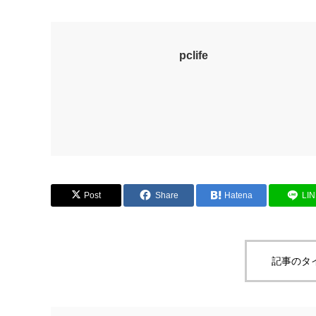
pclife
Post
Share
Hatena
LI
記事のタ