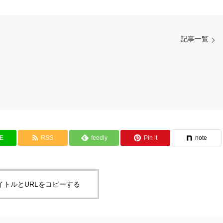
記事一覧
NE
RSS
feedly
Pin it
note
イトルとURLをコピーする