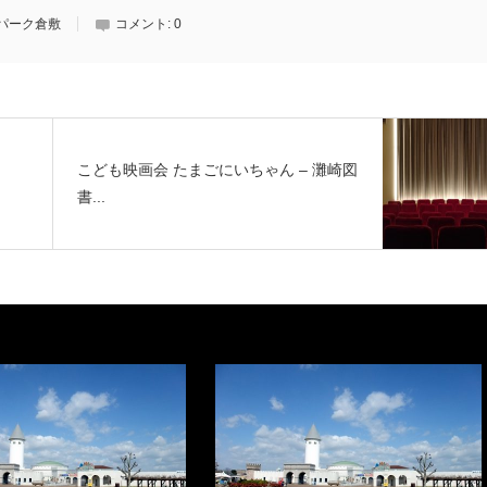
パーク倉敷
コメント:
0
こども映画会 たまごにいちゃん – 灘崎図
書...