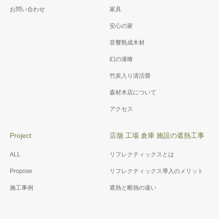
お問い合わせ
家具
安心の家
音響熟成木材
幻の漆喰
竹炭入り清活畳
森材木店について
アクセス
Project
店舗 工場 倉庫 施設の遮熱工事
ALL
リフレクティックスとは
Propose
リフレクティックス導入のメリット
施工事例
遮熱と断熱の違い
.