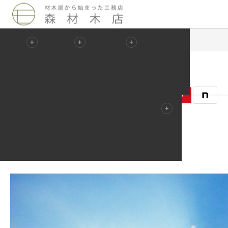
Blog
未分類
６月２５日 あついです！！
News
About
Project
Blog
2011.06.25
未分類
お問い合わせ
店舗 工場 倉庫 施設の遮熱工事
記事のタイトルとURLをコピーする