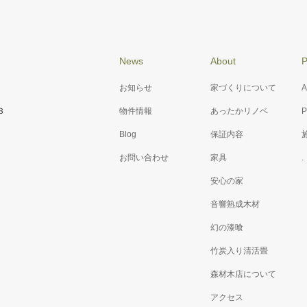
News
About
P
お知らせ
家づくりについて
A
３
物件情報
あったかリノベ
P
Blog
保証内容
お問い合わせ
家具
.
安心の家
音響熟成木材
幻の漆喰
竹炭入り清活畳
森材木店について
アクセス