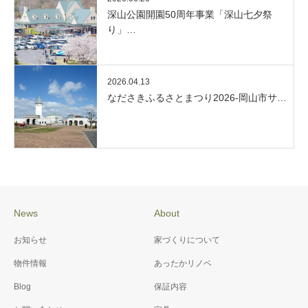
深山公園開園50周年事業「深山七夕祭
り」…
2026.04.13
なださきふるさとまつり2026-岡山市サ…
News
About
お知らせ
家づくりについて
物件情報
あったかリノベ
Blog
保証内容