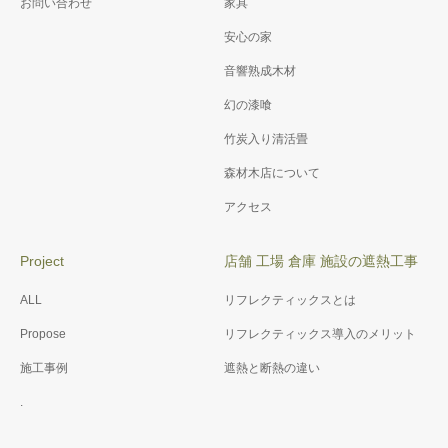
お問い合わせ
家具
安心の家
音響熟成木材
幻の漆喰
竹炭入り清活畳
森材木店について
アクセス
Project
店舗 工場 倉庫 施設の遮熱工事
ALL
リフレクティックスとは
Propose
リフレクティックス導入のメリット
施工事例
遮熱と断熱の違い
.