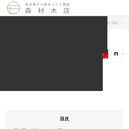
Blog
周辺地域イベント案内
科学ショーリレーの１日 2024.03.30 – 31
News
About
Project
Blog
2024.03.22
周辺地域イベント案内
お問い合わせ
店舗 工場 倉庫 施設の遮熱工事
記事のタイトルとURLをコピーする
目次