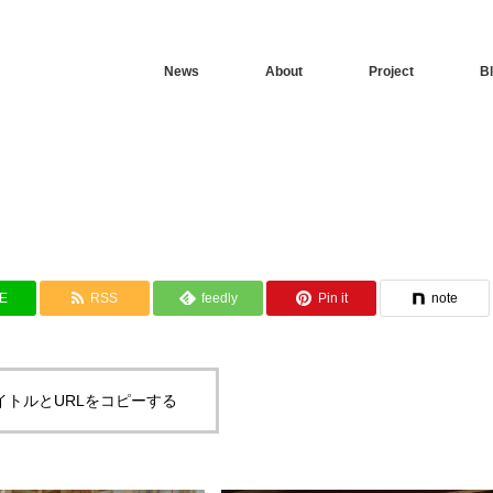
News
About
Project
B
NE
RSS
feedly
Pin it
note
イトルとURLをコピーする