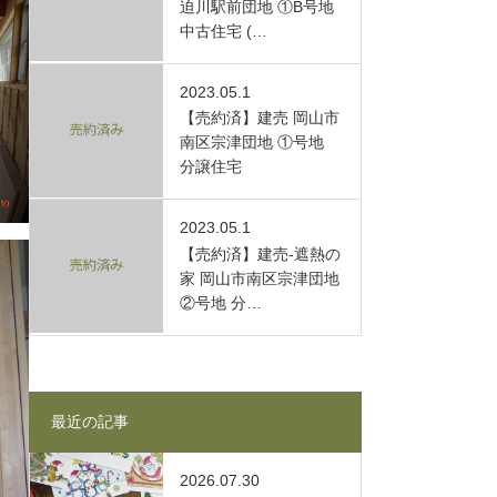
迫川駅前団地 ①B号地
中古住宅 (…
2023.05.1
【売約済】建売 岡山市
南区宗津団地 ①号地
分譲住宅
2023.05.1
【売約済】建売-遮熱の
家 岡山市南区宗津団地
②号地 分…
最近の記事
2026.07.30