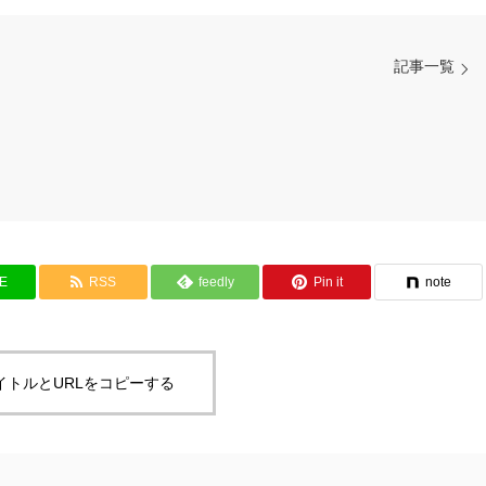
記事一覧
NE
RSS
feedly
Pin it
note
イトルとURLをコピーする