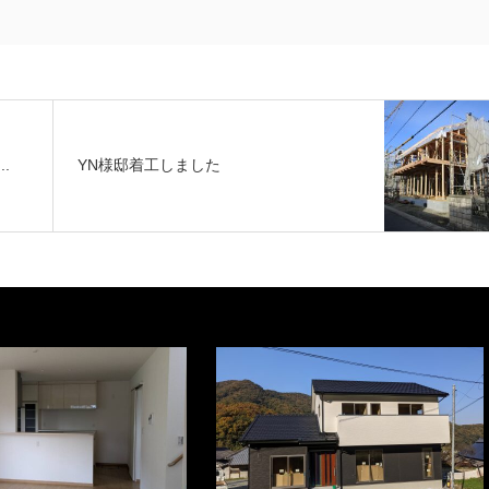
.
YN様邸着工しました