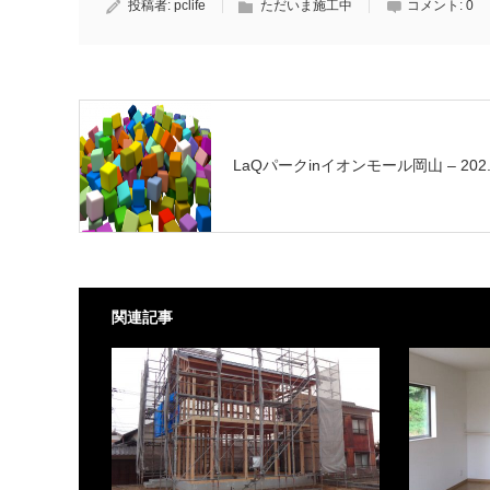
投稿者:
pclife
ただいま施工中
コメント:
0
LaQパークinイオンモール岡山 – 202..
関連記事