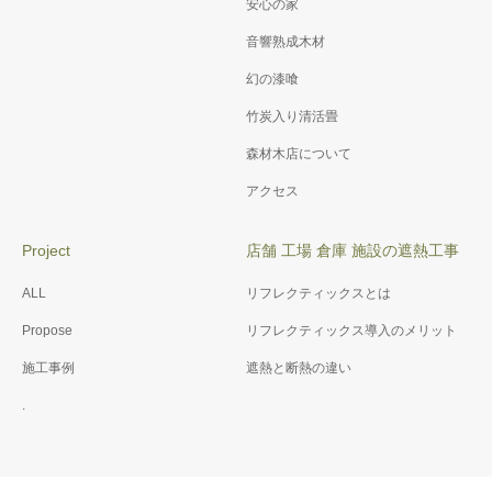
安心の家
音響熟成木材
幻の漆喰
竹炭入り清活畳
森材木店について
アクセス
Project
店舗 工場 倉庫 施設の遮熱工事
ALL
リフレクティックスとは
Propose
リフレクティックス導入のメリット
施工事例
遮熱と断熱の違い
.