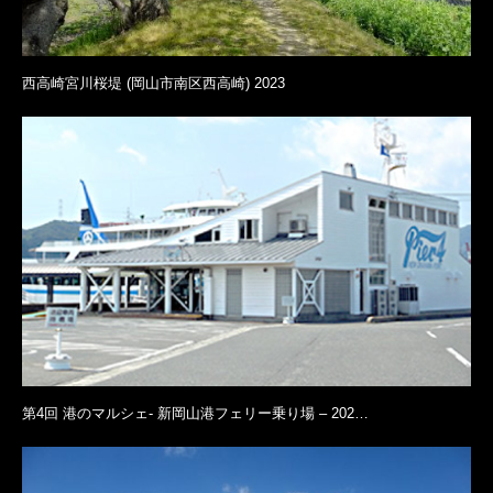
西高崎宮川桜堤 (岡山市南区西高崎) 2023
公式イベントページ
みやま公園
みやま公園 地図
第4回 港のマルシェ- 新岡山港フェリー乗り場 – 202…