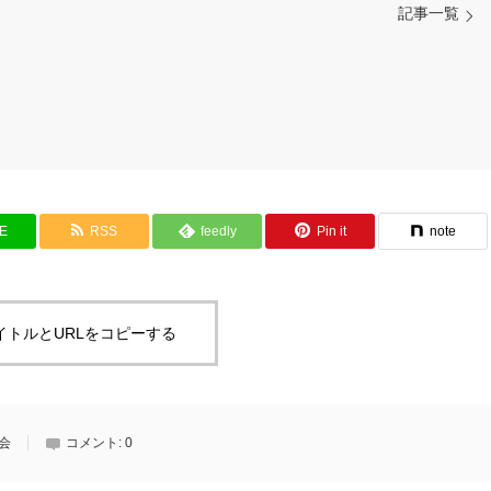
記事一覧
NE
RSS
feedly
Pin it
note
イトルとURLをコピーする
会
コメント:
0