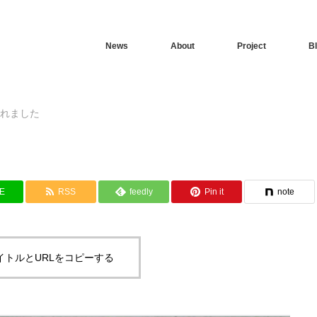
News
About
Project
B
載されました
NE
RSS
feedly
Pin it
note
イトルとURLをコピーする