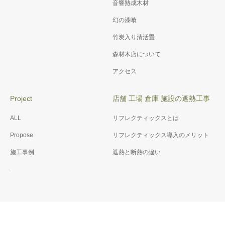
音響熟成木材
幻の漆喰
竹炭入り清活畳
森材木店について
アクセス
Project
店舗 工場 倉庫 施設の遮熱工事
ALL
リフレクティックスとは
Propose
リフレクティックス導入のメリット
施工事例
遮熱と断熱の違い
.