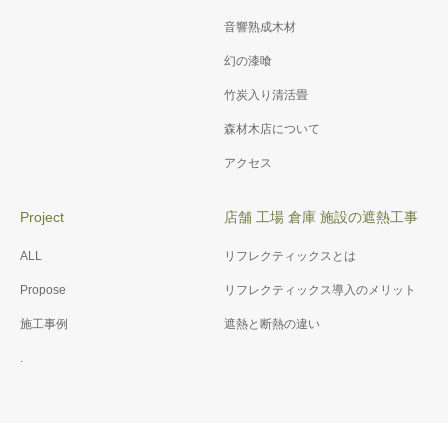
お知らせ
家づくりについて
事
事
物件情報
あったかリノベ
Blog
保証内容
お問い合わせ
家具
安心の家
音響熟成木材
幻の漆喰
竹炭入り清活畳
森材木店について
アクセス
Project
店舗 工場 倉庫 施設の遮熱工事
ALL
リフレクティックスとは
Propose
リフレクティックス導入のメリット