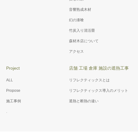
音響熟成木材
幻の漆喰
竹炭入り清活畳
森材木店について
アクセス
Project
店舗 工場 倉庫 施設の遮熱工事
ALL
リフレクティックスとは
Propose
リフレクティックス導入のメリット
施工事例
遮熱と断熱の違い
.