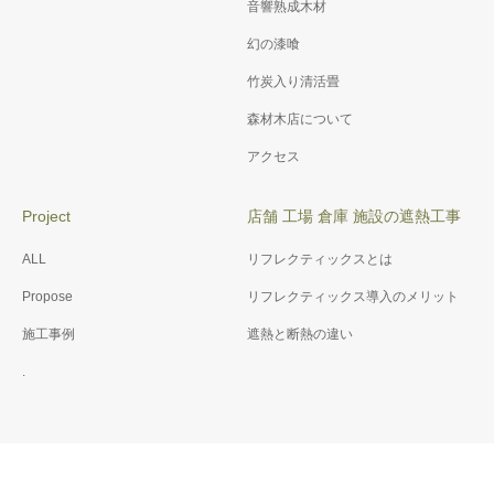
音響熟成木材
幻の漆喰
竹炭入り清活畳
森材木店について
アクセス
Project
店舗 工場 倉庫 施設の遮熱工事
ALL
リフレクティックスとは
Propose
リフレクティックス導入のメリット
施工事例
遮熱と断熱の違い
.