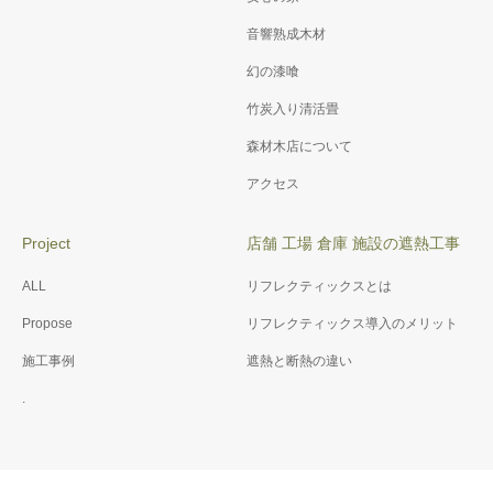
音響熟成木材
幻の漆喰
竹炭入り清活畳
森材木店について
アクセス
Project
店舗 工場 倉庫 施設の遮熱工事
ALL
リフレクティックスとは
Propose
リフレクティックス導入のメリット
施工事例
遮熱と断熱の違い
.